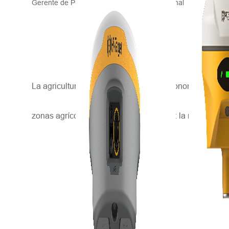
Gerente de Producto de Hi-Target International
La agricultura es el sector líder de la economía búlgar
zonas agrícolas principales en Bulgaria: la región de 