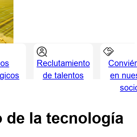
ios
Reclutamiento
Conviér
égicos
de talentos
en nue
soci
 de la tecnología