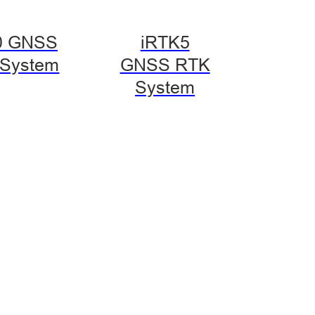
0 GNSS
iRTK5
System
GNSS RTK
System
stin