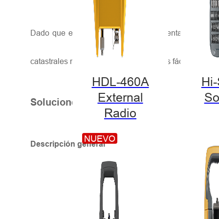
Dado que en Bulgaria se permite la venta y el arren
catastrales requiere terminales portátiles fáciles de u
HDL-460A
Hi
External
So
Soluciones de alta precisión
Radio
NUEVO
Descripción general