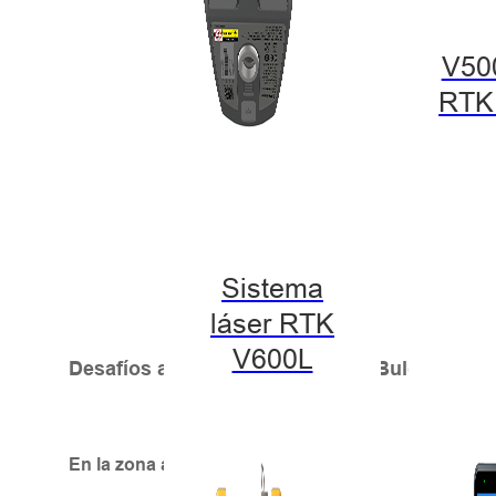
V50
RTK
Sistema
láser RTK
V600L
Desafíos agrícolas que enfrenta Bulgaria
En la zona agrícola del norte