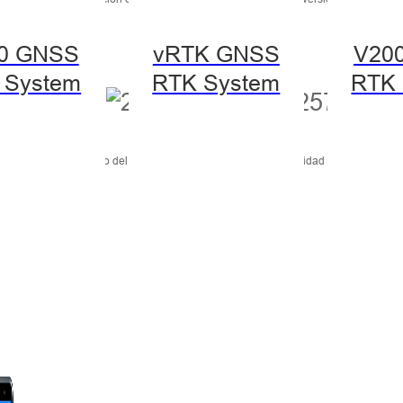
0 GNSS
vRTK GNSS
V20
 System
RTK System
RTK 
Bulgaria – Uso del suelo de la Biblioteca de la Universidad de Texas en Au