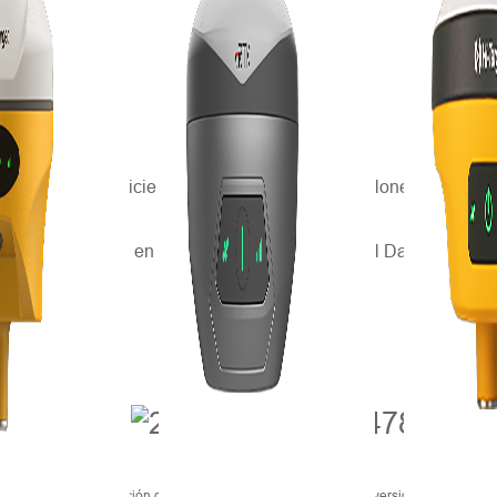
a, con una superficie cultivable de hasta 6,16 millones de hectár
Dobroga, ubicada en las llanuras montañosas del Danubio al nores
Bulgaria – Utilización de la tierra de la Biblioteca de la Universidad de Texas e