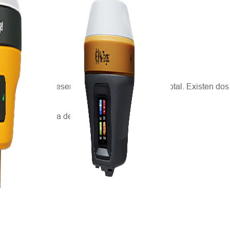
eas, lo que representa 551 TP3T del territorio total. Existen dos
te, y la llanura de Trace al sur.
n Austin