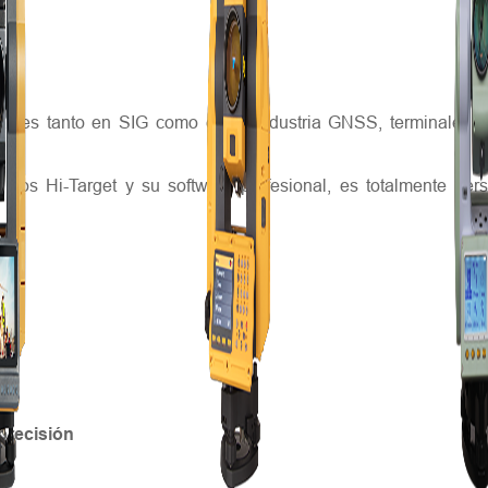
ables tanto en SIG como en la industria GNSS, terminales po
pos Hi-Target y su software profesional, es totalmente perso
precisión