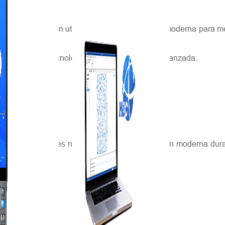
tores locales deben utilizar maquinaria agrícola moderna para m
ud, se requiere tecnología de posicionamiento avanzada.
ios económicos, es necesario utilizar una gestión moderna duran