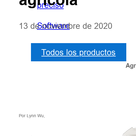
preciso
Software
13 de noviembre de 2020
Todos los productos
Agr
Por Lynn Wu,