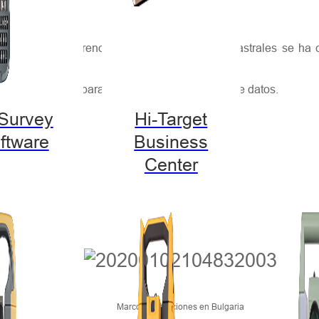
damiento de terrenos, la gestión de datos catastrales se ha 
sar y económicos para la recopilación y gestión de datos.
-Survey
Hi-Target
ftware
Business
Center
Marco de soluciones en Bulgaria