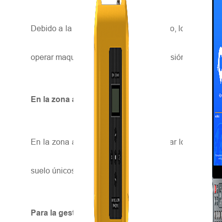
Debido a la extensa superficie de cultivo, los agricul
operar maquinaria agrícola de alta precisión y exactit
En la zona agrícola del sur
En la zona agrícola del sur, para mejorar los benefic
suelo únicos.
Para la gestión de datos catastrales