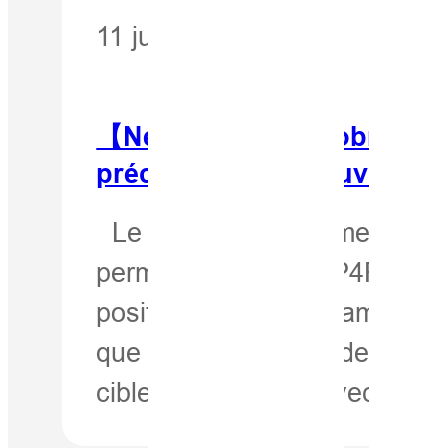
11 juin 2020
【Newsletter d'octobre 201
précis ? Oui, découvrez H
Le module complémentaire H
permet aux drones P4R d'obt
positionnement de caméra les
que soit le système de coor
cibles ni les GCP. Avec…