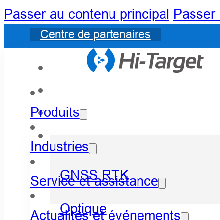
Passer au contenu principal
Passer 
Centre de partenaires
Produits
Industries
GNSS RTK
Service et assistance
Optique
Actualités et événements