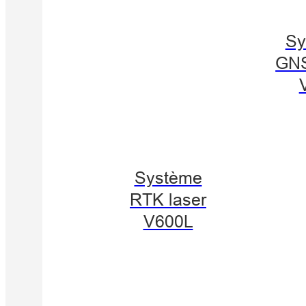
Sy
GN
Système
RTK laser
V600L