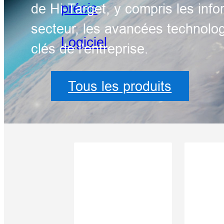
précis
de Hi-Target, y compris les info
secteur, les avancées technolog
Logiciel
clés de l'entreprise.
Tous les produits