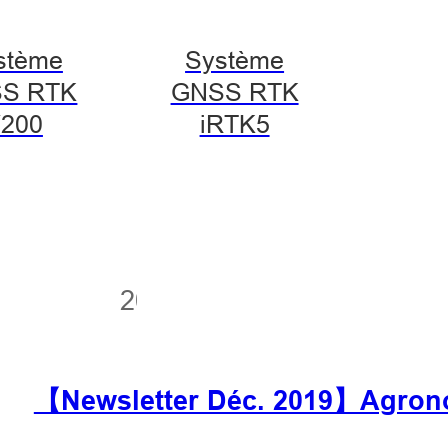
stème
Système
S RTK
GNSS RTK
200
iRTK5
11 juin 2020
【Newsletter Déc. 2019】Agronomi