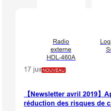
Radio
Logi
externe
S
HDL-460A
17 juin 2020
NOUVEAU
【Newsletter avril 2019】App
réduction des risques de 