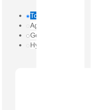
Tous
Agriculture
(0)
Géospatiale
(1)
Hydrographie
(0)