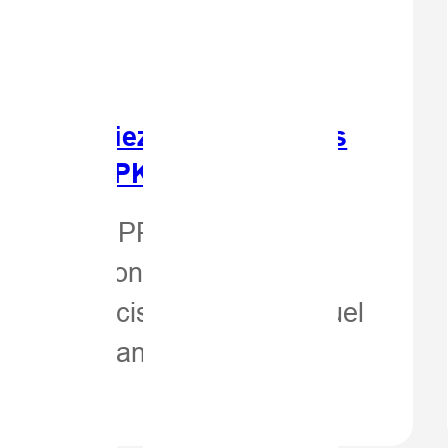
9】Pourriez-vous être plus
i-Target PPK Go.
i-Target PPK Go Precision
enir les données de
 plus précises et fiables, quel
données, sans mesurer les