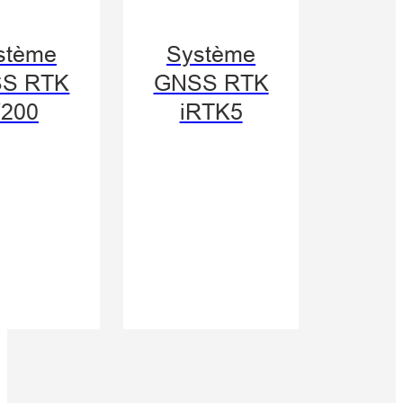
stème
Système
S RTK
GNSS RTK
200
iRTK5