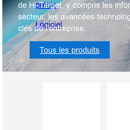
précis
de Hi-Target, y compris les info
secteur, les avancées technolog
Logiciel
clés de l'entreprise.
Tous les produits