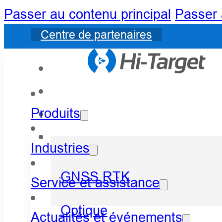
Passer au contenu principal
Passer 
Centre de partenaires
Produits
Industries
GNSS RTK
Service et assistance
Optique
Actualités et événements