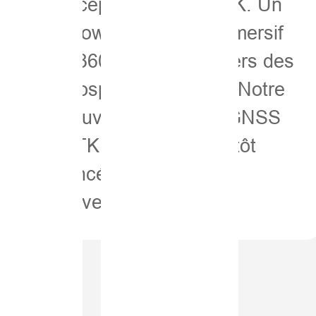
récepteur GNSS RTK. Un
showroom virtuel immersif
à 360° vous guide vers des
prospects satisfaits. Notre
nouveau récepteur GNSS
RTK V200 sera bientôt
lancé. Comment
développer…