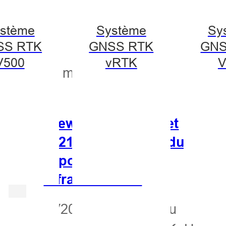
stème
Système
Sy
SS RTK
GNSS RTK
GNS
V500
vRTK
V
18 mai 2022
[Newsletter de juillet
2021] Nouveau produit,
exposition
rafraîchissante
V200 — Le nouveau