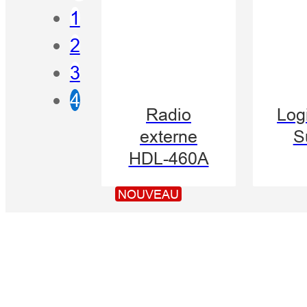
1
2
3
4
Radio
Logi
externe
S
HDL-460A
NOUVEAU