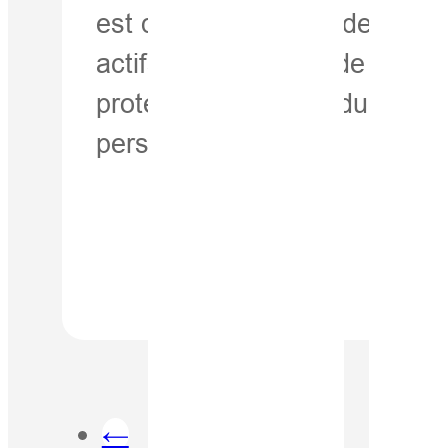
est difficile de gérer des
actifs importants et de
protéger la sécurité du
personnel…
←