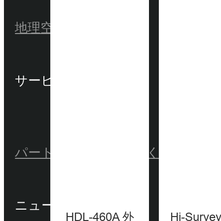
地理空間
水路測量
農業
サービス＆サポート
パートナーセンター
よくある質問
ニュース＆イベント
HDL-460A 外
Hi-Surv