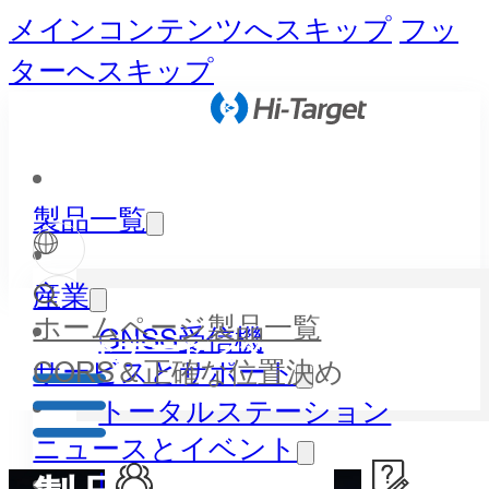
メインコンテンツへスキップ
フッ
ターへスキップ
製品一覧
産業
ホームページ
製品一覧
GNSS受信機
パートナーセンター
CORS＆正確な位置決め
サービスとサポート
トータルステーション
ニュースとイベント
LiDAR