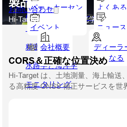
製品一覧
パートナーセン
よくある
お問い合わせ
GISハンドヘルドとタブレッ
ター
Hi-Targetは、GNSS、光学、
イベント
ニュー
ト
精密農業
会社概要
ディーラ
地理空間
水路測
なる
CORS＆正確な位置決め
水路学と海洋学
Hi-Target は、土地測量、
モニタリング
る高精度 GNSS 補正サービスを
CORS＆正確な位置決め
ソフトウェア