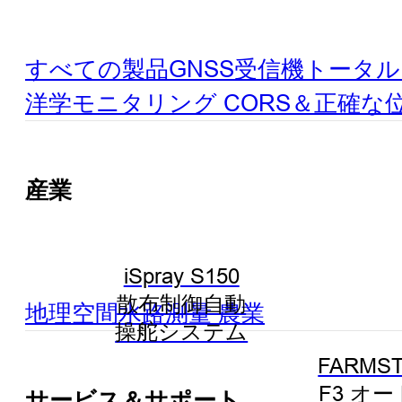
すべての製品
GNSS受信機
トータル
洋学
モニタリング
CORS＆正確な
産業
iSpray S150
散布制御自動
地理空間
水路測量
農業
操舵システム
FARMST
F3 オ
サービス＆サポート