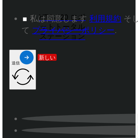
HTS-820 ロボ
私は同意します
利用規約
そ
ットトータル
て
プライバシーポリシー
.
ステーション
新しい
送信