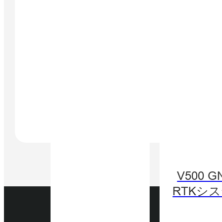
V500 G
RTKシ