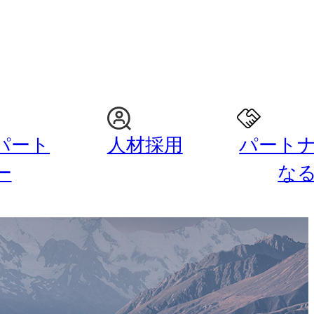
パート
人材採用
パート
ー
な