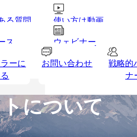
ある質問
使い方は動画
で
レッ
ース
ウェビナー
ーラーに
お問い合わせ
戦略的
路測量
農業
なる
ナ
ットについて