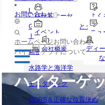
LiDAR
お問い合わせ
パートナーセ
よく
ンター
GISハンドヘルドとタブ
イベント
ニュ
ト
ホームページ
お問い合わせ
パートナーセンター
会社概要
ディ
地理空間
水
精密農業
ハイターゲットについて
水路学と海洋学
ハイターゲ
モニタリング
CORS＆正確な位置決め