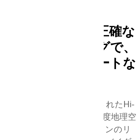
精密かつ正確な
マッピングで、
よりスマートな
地球へ
1999年に設立されたHi-
Targetは、高精度地理空
間ソリューションのリ