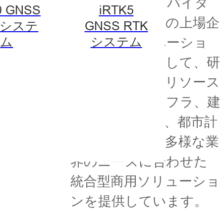
ーディングプロバイダ
0 GNSS
iRTK5
ーであり、中国の上場企
Kシステ
GNSS RTK
業です。イノベーショ
ム
システム
ン主導の企業として、研
究開発に多大なリソース
を投入し、インフラ、建
設、農業、海洋、都市計
画、鉱業など、多様な業
界のニーズに合わせた
統合型商用ソリューショ
ンを提供しています。