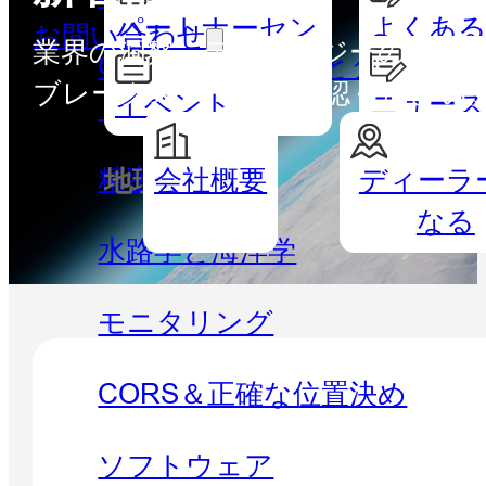
パートナーセン
よくある
お問い合わせ
業界の洞察、テクノロジーの進歩、企
GISハンドヘルドとタブレッ
ター
ブレークスルーをご確認ください
イベント
ニュー
ト
精密農業
会社概要
ディーラ
地理空間
水路測
なる
水路学と海洋学
モニタリング
CORS＆正確な位置決め
ソフトウェア