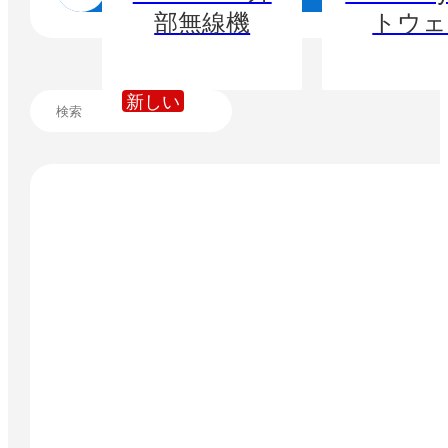
部無線機
トウェ
新しい