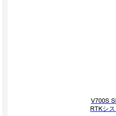
V700S 
RTKシ