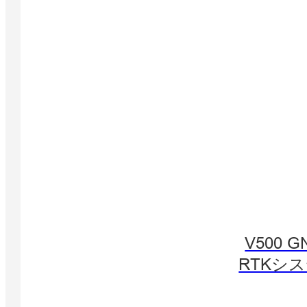
V500 G
RTKシ