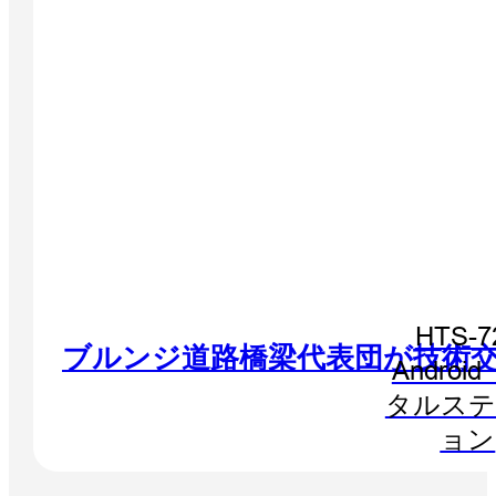
HTS-7
ブルンジ道路橋梁代表団が技術
Androi
タルステ
ョン