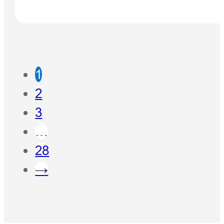
1
2
3
…
28
→