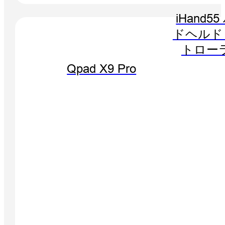
iHand5
ドヘルド
トロー
Qpad X9 Pro