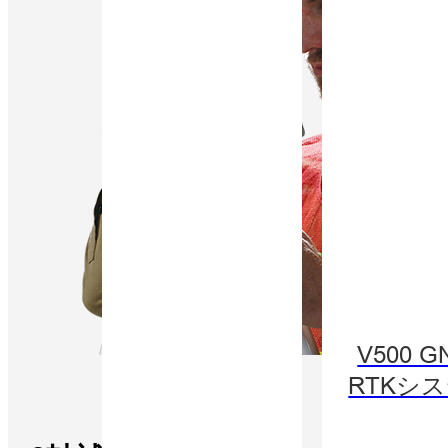
V500 G
RTKシ