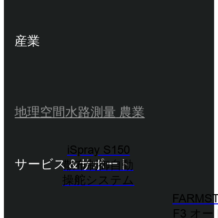
産業
地理空間
水路測量
農業
iSpray S150
サービス＆サポート
散布制御自動
操舵システム
FARMST
F3 オ