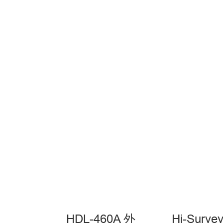
HDL-460A 外
Hi-Surv