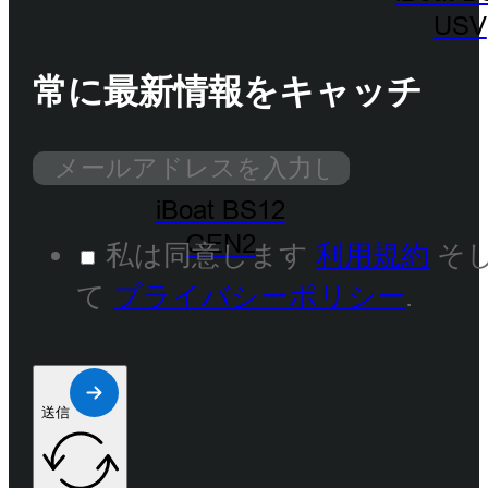
USV
常に最新情報をキャッチ
iBoat BS12
GEN2
私は同意します
利用規約
そ
て
プライバシーポリシー
.
送信