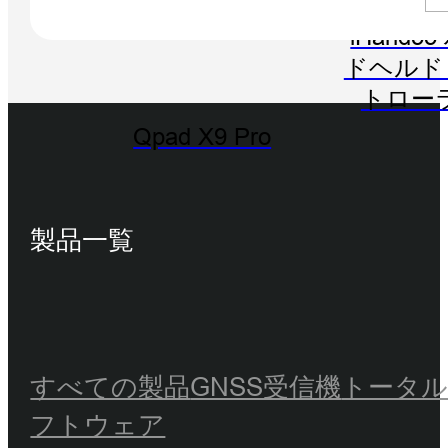
iHand5
ドヘルド
トロー
Qpad X9 Pro
製品一覧
すべての製品
GNSS受信機
トータ
フトウェア