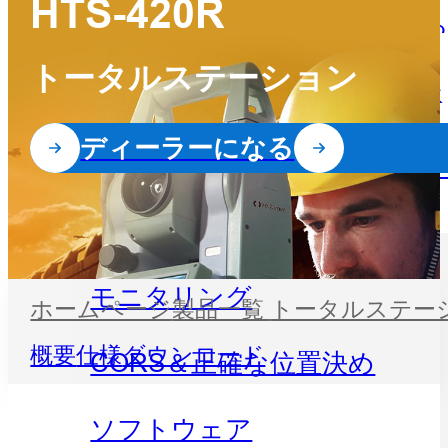
HTS-420R
パートナーセン
よくある
お問い合わせ
GISハンドヘルドとタブレッ
ター
トータルステーション
イベント
ニュー
ト
ディーラーになる
精密農業
会社概要
ディーラ
地理空間
水路測
なる
水路学と海洋学
モニタリング
ホームページ
製品一覧
トータルステー
概要
仕様
ダウンロード
CORS＆正確な位置決め
ソフトウェア