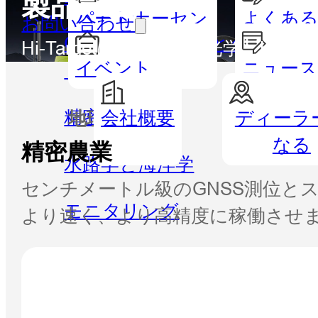
製品一覧
パートナーセン
よくある
お問い合わせ
GISハンドヘルドとタブレッ
ター
Hi-Targetは、GNSS、光学、
イベント
ニュー
ト
精密農業
会社概要
ディーラ
地理空間
水路測
なる
精密農業
水路学と海洋学
センチメートル級のGNSS測位とス
モニタリング
より速く、より高精度に稼働させ
CORS＆正確な位置決め
ソフトウェア