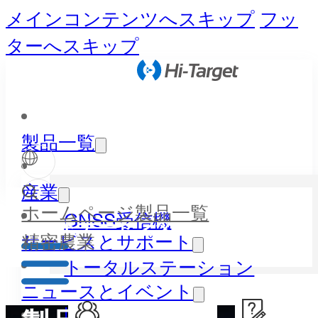
メインコンテンツへスキップ
フッ
ターへスキップ
製品一覧
産業
ホームページ
製品一覧
GNSS受信機
パートナーセンター
精密農業
サービスとサポート
トータルステーション
ニュースとイベント
LiDAR