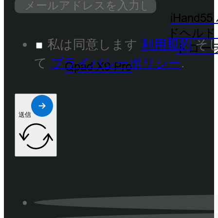
iHand5
ドヘルド
私は同意します
利用規約
そ
トロー
て
プライバシーポリシー
.
Qpad X9 Pro
送信