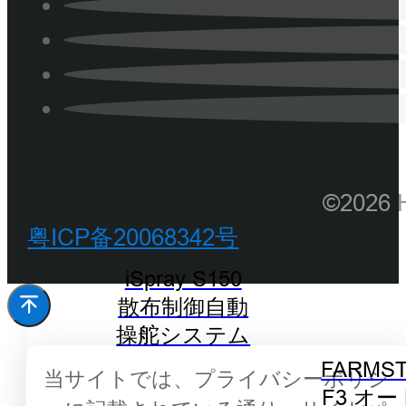
©202
粤ICP备20068342号
iSpray S150
散布制御自動
操舵システム
FARMST
当サイトでは、プライバシーポリシ
F3 オ