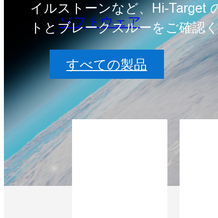
イルストーンなど、Hi-Targe
ソフトウェア
トとブレークスルーをご確認
すべての製品