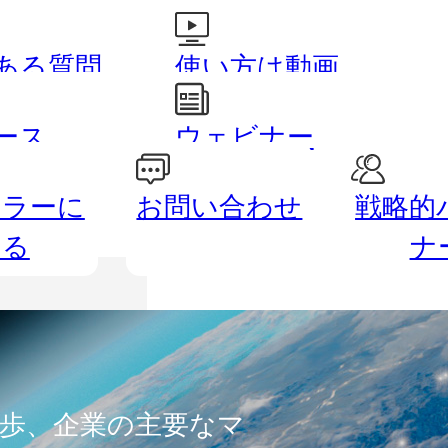
ある質問
使い方は動画
で
レッ
ース
ウェビナー
ーラーに
お問い合わせ
戦略的
路測量
農業
なる
ナ
歩、企業の主要なマ