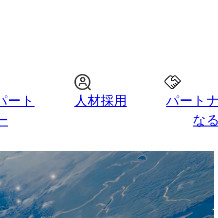
パート
人材採用
パート
ー
な