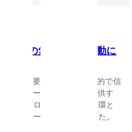
月 10 日
以外での無許可販売活動に
明
ユーザーの要望に応え、専門的で信
い製品とサービスを確実に提供す
、当社はグローバル展開の一環と
店ネットワークを確立しました。