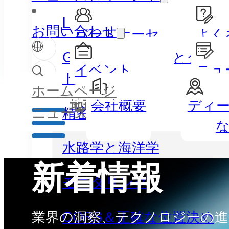
LiDAR
お問い合わせ
パートナーセ
よく
ンター
GISハンドヘルドとタブ
イベント
ニュ
ト
ホームページ
パートナーセンター
会社概要
ディ
地理空間
水
精密農業
ニュース
水路学と海洋学
新着情報
モニタリング
CORS＆正確な位置決め
業界の洞察、テクノロジーの進