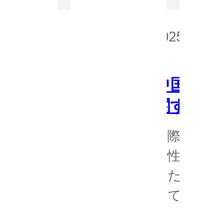
2025 年 6 
中国本土
関する声
国際的な
頼性の高
るために
して販売