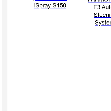
iSpray S150
F3 Aut
Steeri
Syst