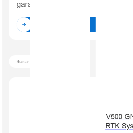
garantizar…
Leer más
V500 G
RTK Sy