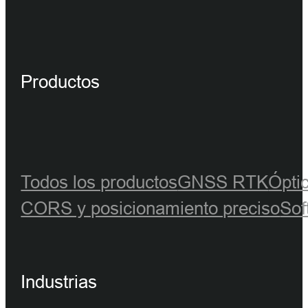
Productos
Todos los productos
GNSS RTK
Ópti
CORS y posicionamiento preciso
Sof
Industrias