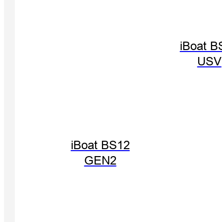
iBoat B
USV
iBoat BS12
GEN2