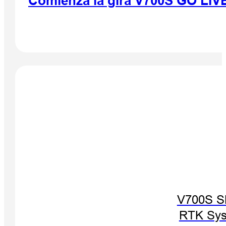
Comienza la gira V700S GO LIV
V700S 
RTK Sy