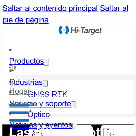
Saltar al contenido principal
Saltar al
pie de página
Productos
Industrias
Hogar
GNSS RTK
Centro de socios
Noticias
Servicio y soporte
Óptico
Noticias y eventos
Las últimas noticias 
LiDAR