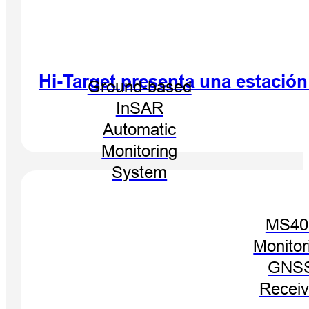
Hi-Target presenta una estació
Ground-based
InSAR
Automatic
Monitoring
System
MS40
Monitor
GNS
Receiv