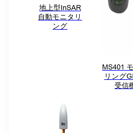
地上型InSAR
自動モニタリ
ング
MS401
リングG
受信