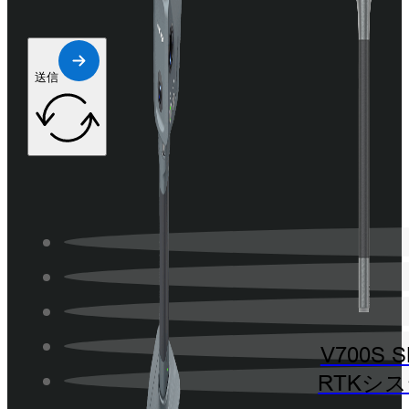
送信
V700S 
RTKシ