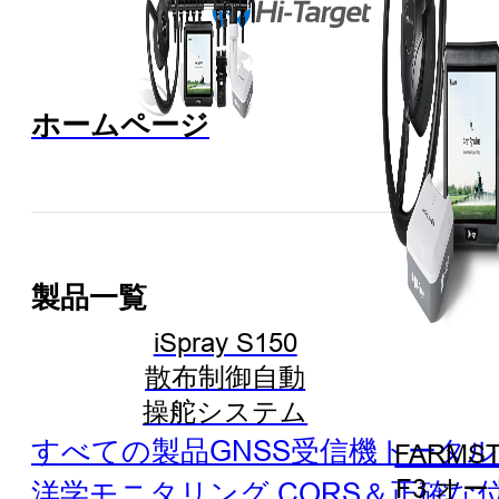
ホームページ
製品一覧
iSpray S150
散布制御自動
操舵システム
すべての製品
GNSS受信機
トータル
FARMST
F3 オ
洋学
モニタリング
CORS＆正確な