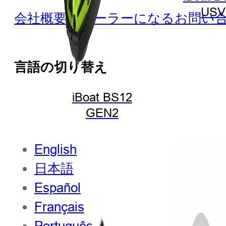
USV
会社概要
ディーラーになる
お問い
言語の切り替え
iBoat BS12
GEN2
English
日本語
Español
Français
Português