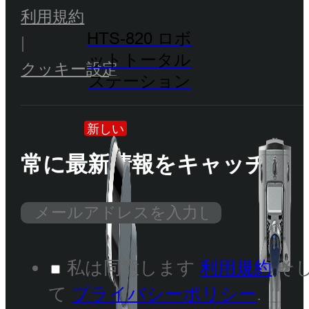
利用規約
HTS-820 ロボ
|
ットトータル
クッキー設定
ステーション
新しい
常に最新情報をキャッチ
私は同意します
利用規約
そ
て
プライバシーポリシー
.