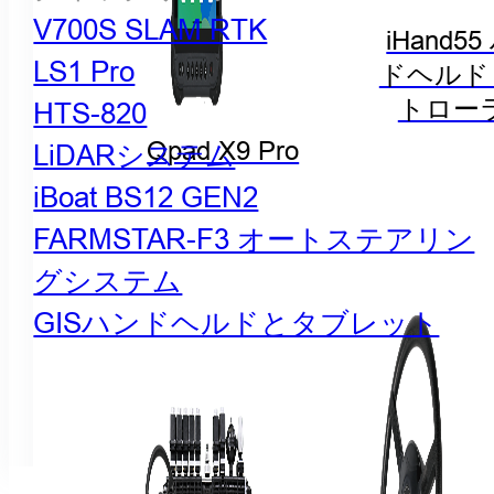
V700S SLAM RTK
iHand5
LS1 Pro
ドヘルド
トロー
HTS-820
Qpad X9 Pro
LiDARシステム
iBoat BS12 GEN2
FARMSTAR-F3 オートステアリン
グシステム
GISハンドヘルドとタブレット