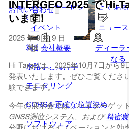
INTERGEO 2025 で 
パートナーセン
よくある
お問い合わせ
います!
GISハンドヘルドとタブレッ
ター
イベント
ニュー
ト
2025 年 9 月 9 日
精密農業
会社概要
ディーラ
地理空間
水路測
なる
Hi-Targetは、2025年10月7
水路学と海洋学
発表いたします。ぜひご覧くださ
モニタリング
験できます。
CORS＆正確な位置決め
今年の展示会では、ハイターゲッ
GNSS測位システム、および
精密農
ソフトウェア
分野におけるイノベーションと効