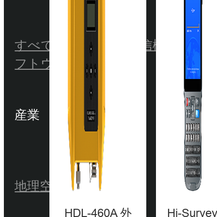
すべての製品
GNSS受信機
トータ
フトウェア
産業
地理空間
水路測量
農業
HDL-460A 外
Hi-Surv