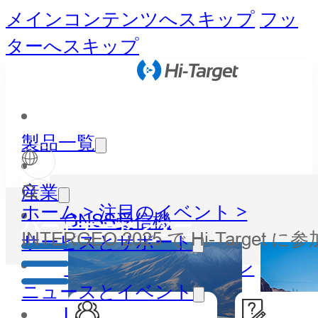
メインコンテンツへスキップ
フッ
ターへスキップ
製品一覧
産業
ホーム >
注目のイベント >
GNSS受信機
パートナーセンター
INTERGEO 2025 で Hi-Tar
サービスとサポート
トータルステーション
ニュースとイベント
LiDAR