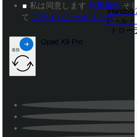
私は同意します
利用規約
そ
iHand5
て
プライバシーポリシー
.
ドヘルド
トロー
Qpad X9 Pro
送信