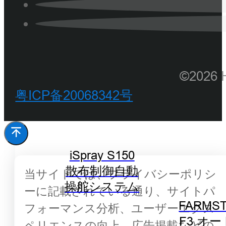
©202
粤ICP备20068342号
iSpray S150
散布制御自動
当サイトでは、プライバシーポリシ
操舵システム
ーに記載されている通り、サイトパ
FARMST
フォーマンス分析、ユーザーエクス
F3 オ
ペリエンスの向上、広告掲載などの