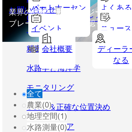
パートナーセン
よくある
お問い合わせ
業界の洞察、テクノロジーの進歩、企
GISハンドヘルドとタブレッ
ター
ブレークスルーをご確認ください
イベント
ニュー
ト
精密農業
会社概要
ディーラ
地理空間
水路測
なる
水路学と海洋学
モニタリング
全て
農業
(0)
CORS＆正確な位置決め
地理空間
(1)
ソフトウェア
水路測量
(0)