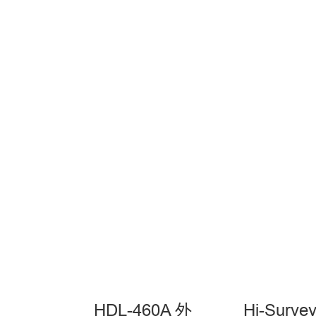
HDL-460A 外
Hi-Surv