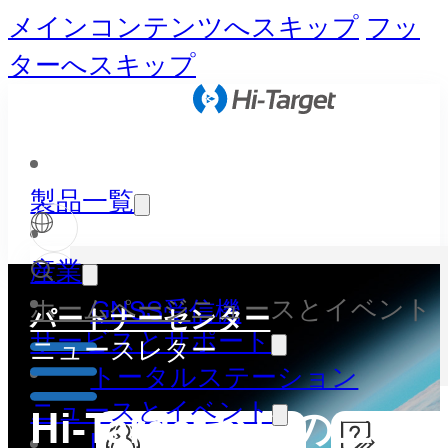
メインコンテンツへスキップ
フッ
ターへスキップ
製品一覧
産業
ホームページ
ニュースとイベント
GNSS受信機
パートナーセンター
サービスとサポート
ニュースレター
トータルステーション
ニュースとイベント
Hi-Targetからのニ
LiDAR