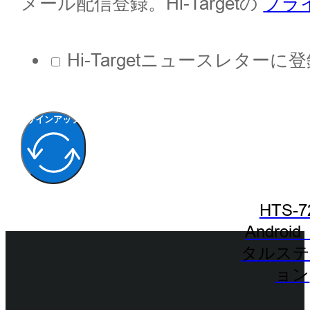
メール配信登録。Hi-Targetの
プラ
Hi-Targetニュースレター
サインアップ
HTS-7
Androi
タルステ
ョン