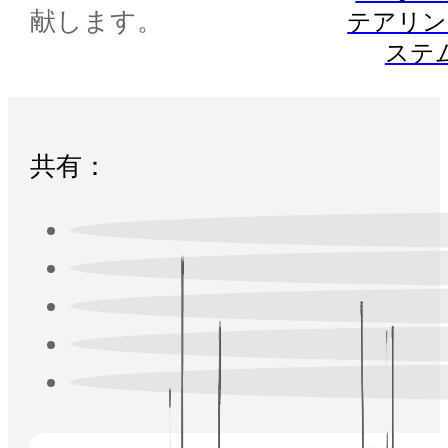
献します。
テアリン
ステ
共有：