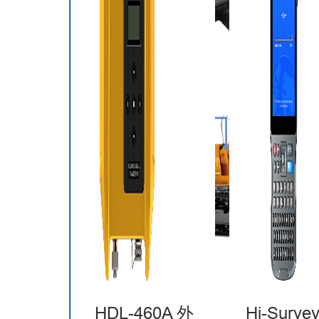
HDL-460A 外
Hi-Surv