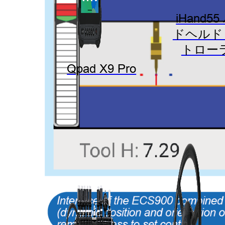
iHand5
ドヘルド
トロー
Qpad X9 Pro