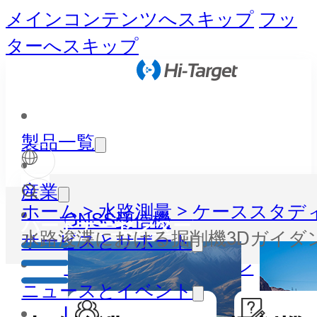
メインコンテンツへスキップ
フッ
ターへスキップ
製品一覧
産業
ホーム >
水路測量 >
ケーススタディ
GNSS受信機
パートナーセンター
水路浚渫における掘削機3Dガイダ
サービスとサポート
トータルステーション
ニュースとイベント
LiDAR