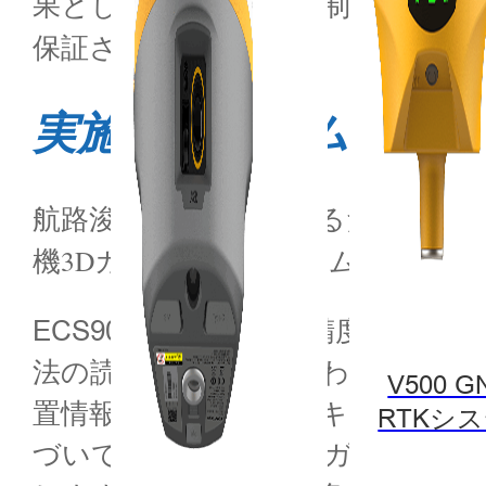
果として建設コストが制御不能な
保証されません。
実施プログラム
航路浚渫問題を解決するために、Hi-T
機3Dガイダンスシステム（以下、E
ECS900は、北斗の高精度測位
法の読み取りと組み合わせること
V500 G
置情報を算出します。キャブ内に
RTKシ
づいてオペレーターをガイドする