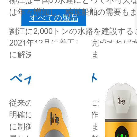
は年々増加し、輸送船舶の需要も
すべての製品
劉江に2,000トンの水路を建設
2021年12月に着工し、完成す
に解決することができます。
ペインポイント分析
従来の浚渫工事は、主に浚渫船な
明確に見えないため、作業員は岩
に制御することができません。そ