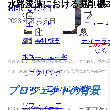
水路浚渫における掘削機
パートナーセン
よくある
お問い合わせ
GISハンドヘルドとタブレッ
ター
2023 年 8 月 8 日
イベント
ニュー
ト
精密農業
会社概要
ディーラ
地理空間
水路測
このケー
なる
水路学と海洋学
河道浚渫は、水路開発の主要な方法の一つであり、水路規
ため、水路管理者は、水路の安全で円滑な流れを確保する
モニタリング
プロジェクトの背景
CORS＆正確な位置決め
ソフトウェア
柳江は中国の水運にとって不可欠