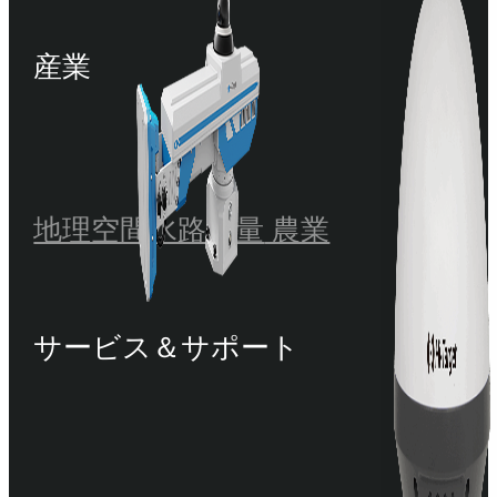
産業
地理空間
水路測量
農業
サービス＆サポート