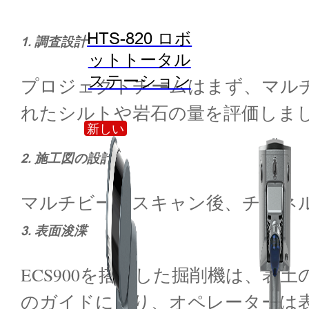
HTS-820 ロボ
1. 調査設計
ットトータル
ステーション
プロジェクトチームはまず、マル
れたシルトや岩石の量を評価しま
新しい
2. 施工図の設計
マルチビームスキャン後、チャネルク
3. 表面浚渫
ECS900を搭載した掘削機は、表
のガイドにより、オペレーターは