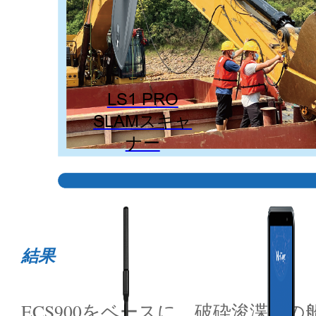
LS1 PRO
SLAMスキャ
ナー
結果
ECS900をベースに、破砕浚渫