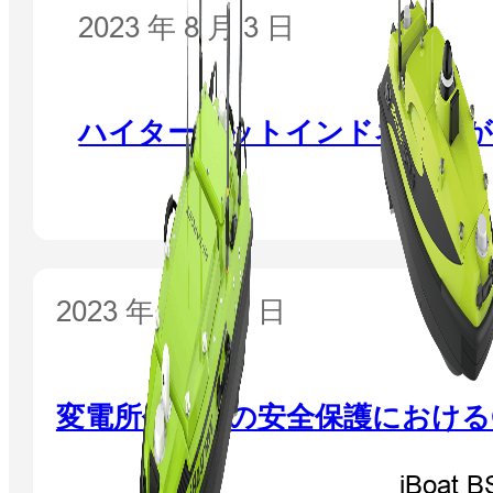
2023 年 8 月 3 日
ハイターゲットインドネシア
2023 年 8 月 11 日
変電所作業者の安全保護における
iBoat B