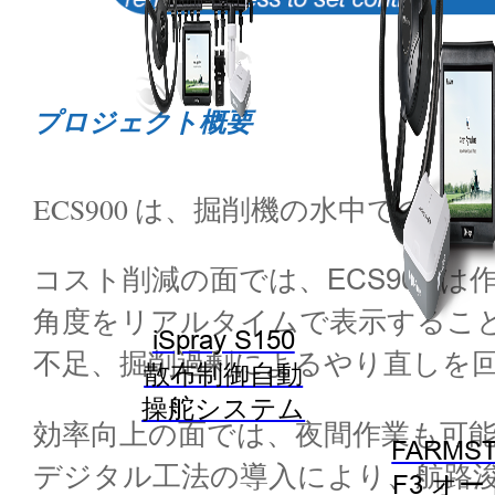
プロジェクト概要
ECS900 は、掘削機の水中での
コスト削減の面では、ECS900 
角度をリアルタイムで表示するこ
iSpray S150
不足、掘削過剰によるやり直しを
散布制御自動
操舵システム
効率向上の面では、夜間作業も可能
FARMST
デジタル工法の導入により、航路
F3 オ