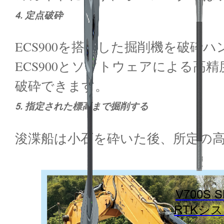
4. 定点破砕
ECS900を搭載した掘削機を破
ECS900とソフトウェアによる
破砕できます。
5. 指定された標高まで掘削する
浚渫船は小石を砕いた後、所定の
V700S 
RTKシ