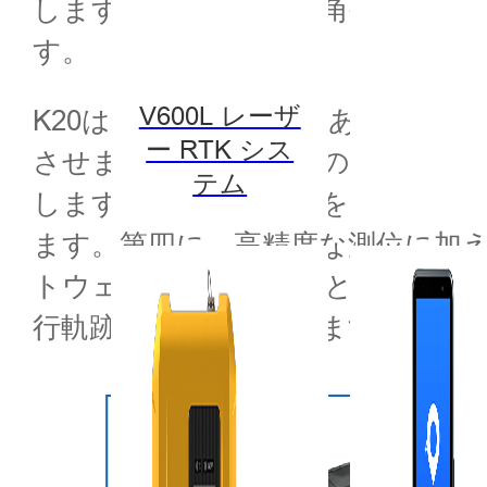
します。視界の悪い死角や照明条
す。
V600L レーザ
K20は主に4つの用途があります
ー RTK シス
させます。第二に、船のコックピ
テム
します。第三に、本体をコックピ
ます。第四に、高精度な測位に加えて、
トウェアと併用することができ、
行軌跡を詳細に表示します。