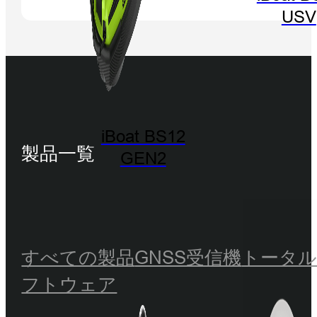
USV
iBoat BS12
製品一覧
GEN2
すべての製品
GNSS受信機
トータ
フトウェア