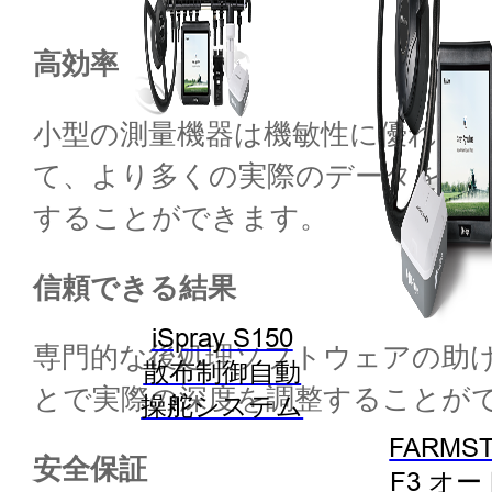
高効率
小型の測量機器は機敏性に優れて
て、より多くの実際のデータを提
することができます。
信頼できる結果
iSpray S150
専門的な後処理ソフトウェアの助
散布制御自動
とで実際の深度を調整することが
操舵システム
FARMST
安全保証
F3 オ