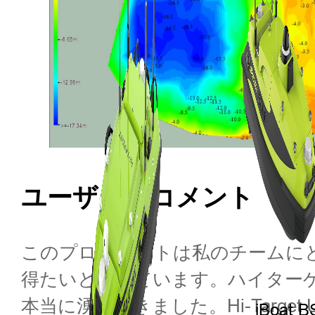
ユーザーのコメント
このプロジェクトは私のチームに
得たいと考えています。ハイター
本当に湧いてきました。Hi-Tar
iBoat B