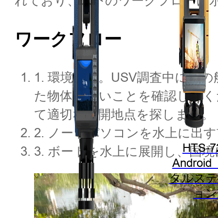
れており、以下のワークフローに
ワークフロー
1. 環境調査。USV調査中に
た物体がないことを確認してく
て適切な展開地点を探します。
2. ノートパソコンを水上に
HTS-7
3. ボートを水上に展開し、
Androi
タルステ
ョン