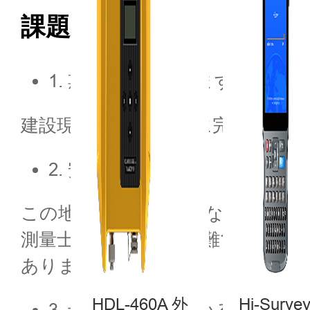
課題
1. 期日を締め切ります。
建設現場は1か月以内に完成させ
2. 安全上のリスク
この地域はかつて広大な沼地で、
測量士の安全確保は困難です。さ
あります。
HDL-460A 外
Hi-Surv
3. 予算が限られている。