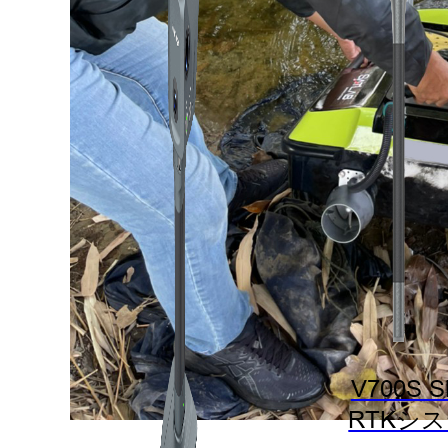
V700S 
RTKシ