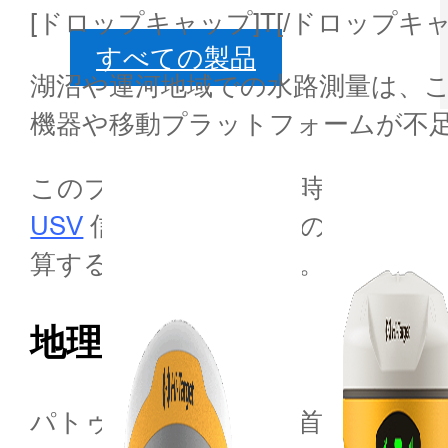
[ドロップキャップ]T[/ドロップキャ
すべての製品
湖沼や運河地域での水路測量は、
機器や移動プラットフォームが不
このプロセスは複雑で時間がかかりま
USV
信頼性の高い結果の収集に成
算することができます。
地理
パトゥムターニーは、首都を流れ