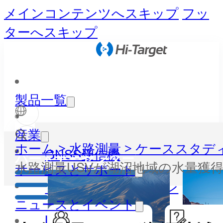
メインコンテンツへスキップ
フッ
ターへスキップ
製品一覧
産業
ホーム >
水路測量 >
ケーススタディ
GNSS受信機
パートナーセンター
水路測量USVが湖沼地域の水量獲
サービスとサポート
トータルステーション
ニュースとイベント
LiDAR