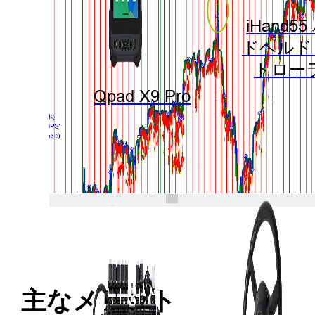
iHand5
ドヘルド
トロー
Qpad X9 Pro
主なメリット