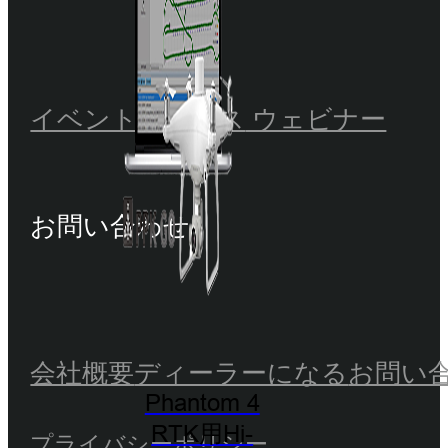
イベント
ニュース
ウェビナー
お問い合わせ
会社概要
ディーラーになる
お問い
Phantom 4
RTK用Hi-
プライバシーポリシー