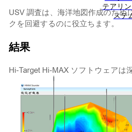
テアリン
USV 調査は、海洋地図作成のた
ステ
クを回避するのに役立ちます。
結果
Hi-Target Hi-MAX ソ