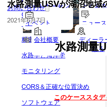
水路測量USVが湖沼地域
パートナーセン
よくある
お問い合わせ
GISハンドヘルドとタブレッ
ター
2021年6月7日
イベント
ニュー
ト
精密農業
会社概要
ディーラ
地理空間
水路測
水路測量
なる
水路学と海洋学
モニタリング
CORS＆正確な位置決め
このケーススタデ
ソフトウェア