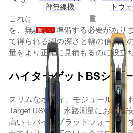
部無線機
トウェ
これは考慮すべき最も重要な要素
を、無駄なく準備する必要がありま
新しい
て得られる湖の深さと幅の信頼性
量をより正確に見積もるのに役立
ハイターゲットBSシリー
スリムなボディ、モジュール化され
Target USVは、水路測量に
高いモバイルプラットフォームで