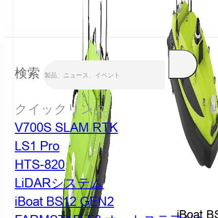
検索
クイックリンク
V700S SLAM RTK
LS1 Pro
HTS-820
LiDARシステム
iBoat BS12 GEN2
iBoat B