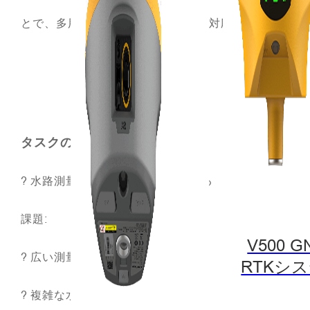
とで、多用途なアプリケーションに対応できます。
タスクの目標:
?
水路測量を10cmの精度で完了する
課題:
V500 G
?
広い測量範囲
RTKシ
?
複雑な水中地形