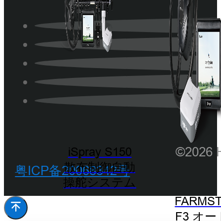
©202
iSpray S150
散布制御自動
粤ICP备20068342号
操舵システム
FARMST
F3 オ