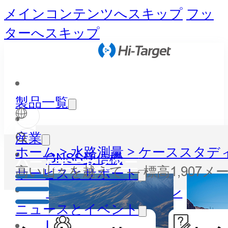
メインコンテンツへスキップ
フッ
ターへスキップ
製品一覧
産業
ホーム >
水路測量 >
ケーススタディ
GNSS受信機
パートナーセンター
高い山々を越えて ― 標高1,907メー
サービスとサポート
トータルステーション
ニュースとイベント
LiDAR