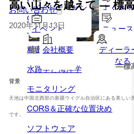
高い山々を越えて ― 標高1
パートナーセン
よくある
お問い合わせ
GISハンドヘルドとタブレッ
ター
2020年11月13日
イベント
ニュー
ト
精密農業
会社概要
ディーラ
地理空間
水路測
なる
—標高
水路学と海洋学
背景
モニタリング
天池は中国北西部の新疆ウイグル自治区にある美しい景勝
CORS＆正確な位置決め
です。
ソフトウェア