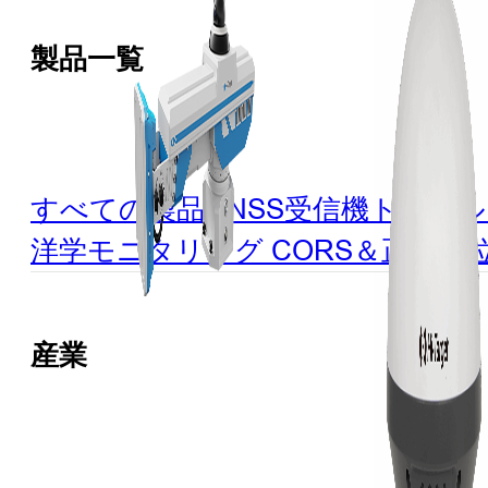
製品一覧
すべての製品
GNSS受信機
トータル
洋学
モニタリング
CORS＆正確な
産業