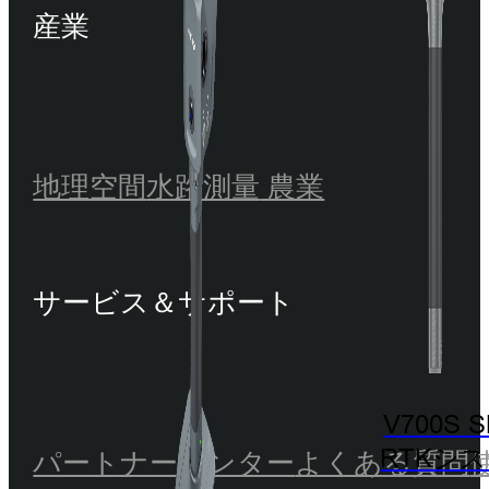
産業
地理空間
水路測量
農業
サービス＆サポート
V700S 
RTKシ
パートナーセンター
よくある質問