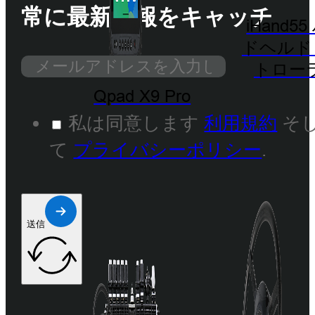
常に最新情報をキャッチ
iHand5
ドヘルド
トロー
Qpad X9 Pro
私は同意します
利用規約
そ
て
プライバシーポリシー
.
送信