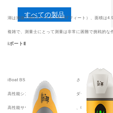
すべての製品
湖は海抜1,907メートル（6,257フィート）、面積
複雑で、測量士にとって測量は非常に困難で挑戦的な
iボートBS2
iBoat BS2 は、比類のない使いやすさとプロフ
高性能シングルビームエコーサウンダー、高精度GN
高性能サウンディングモジュールは、0.15mから30