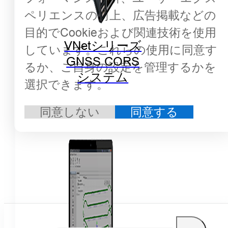
ペリエンスの向上、広告掲載などの
目的でCookieおよび関連技術を使用
VNetシリーズ
しています。これらの使用に同意す
GNSS CORS
るか、ご自身の設定を管理するかを
システム
選択できます。
同意しない
同意する