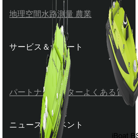
地理空間
水路測量
農業
サービス＆サポート
パートナーセンター
よくある質問
ニュース＆イベント
iBoat B