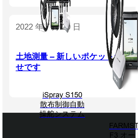
2022 年 7 月 20 日
土地測量 – 新しいポケットサイ
せです
iSpray S150
散布制御自動
操舵システム
FARMST
F3 オ