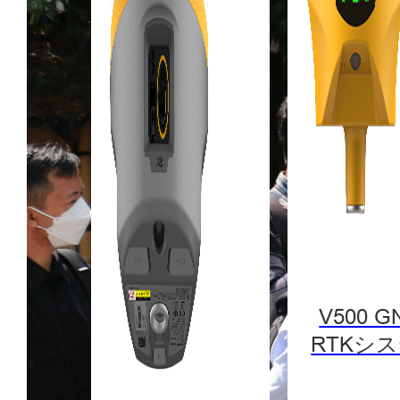
V500 G
RTKシ