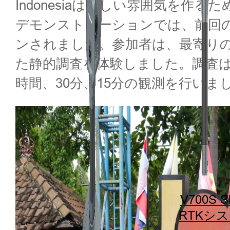
Indonesiaは楽しい雰囲気を
デモンストレーションでは、前回の
ンされました。参加者は、最寄りのJaring 
た静的調査を体験しました。調査
時間、30分、15分の観測を行いました。観測
V700S 
RTKシ