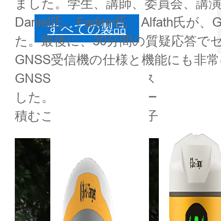
ました。学生、講師、委員会、講演
Daniel氏、Fadjrin氏、Alf
すべての製品
た。最後に、30分間の質疑応答でセ
GNSS受信機の仕様と機能にも非常
GNSS受信機のデモンストレーショ
した。RTK内蔵無線モードでV30
積むことに意欲的な様子でした。