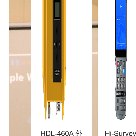
HDL-460A 外
Hi-Surv