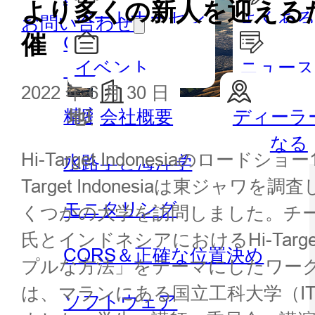
より多くの新人を迎えるた
パートナーセン
よくある
お問い合わせ
催
GISハンドヘルドとタブレッ
ター
イベント
ニュー
ト
2022 年 6 月 30 日
精密農業
会社概要
ディーラ
地理空間
水路測
なる
Hi-Target Indonesiaのロ
水路学と海洋学
Target Indonesiaは東ジャ
モニタリング
くつかの大学を訪問しました。チームは、Hi
氏とインドネシアにおけるHi-Target正
CORS＆正確な位置決め
プルな方法」をテーマにしたワークショッ
は、マランにある国立工科大学（I
ソフトウェア