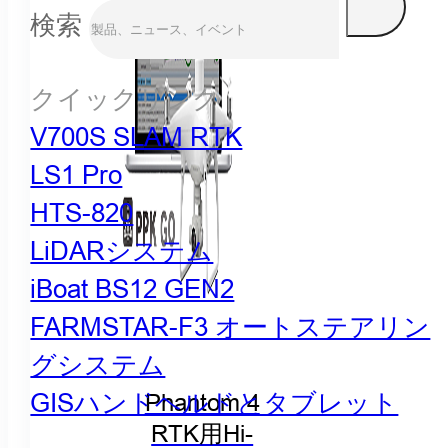
検索
クイックリンク
V700S SLAM RTK
LS1 Pro
HTS-820
LiDARシステム
iBoat BS12 GEN2
FARMSTAR-F3 オートステアリン
グシステム
GISハンドヘルドとタブレット
Phantom 4
RTK用Hi-