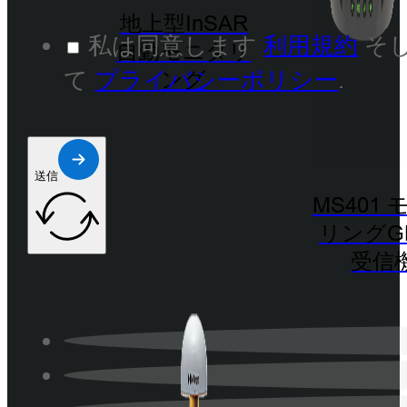
地上型InSAR
私は同意します
利用規約
そ
自動モニタリ
て
プライバシーポリシー
.
ング
送信
MS401
リングG
受信