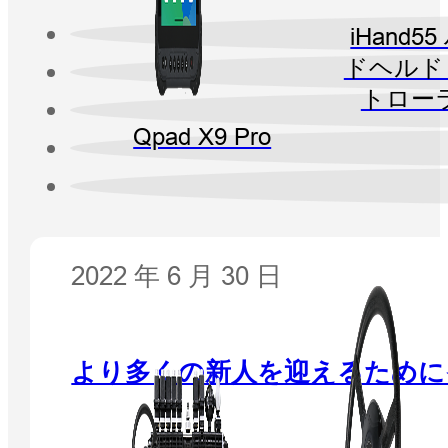
iHand5
ドヘルド
トロー
Qpad X9 Pro
2022 年 6 月 30 日
より多くの新人を迎えるためにイン