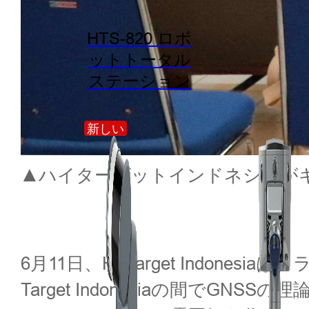
HTS-820 ロボ
ットトータル
ステーション
新しい
▲ハイターゲットインドネシアが
6月11日、Hi-Target Indon
Target Indonesiaの間でG