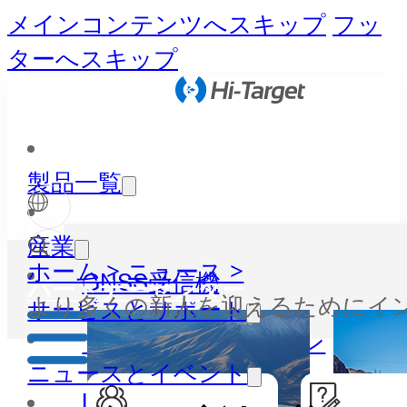
メインコンテンツへスキップ
フッ
ターへスキップ
製品一覧
産業
ホーム >
ニュース >
GNSS受信機
パートナーセンター
より多くの新人を迎えるためにインド
サービスとサポート
トータルステーション
ニュースとイベント
LiDAR