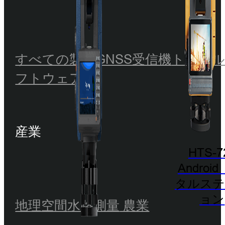
すべての製品
GNSS受信機
トータ
フトウェア
産業
HTS-7
Androi
タルステ
ョン
地理空間
水路測量
農業