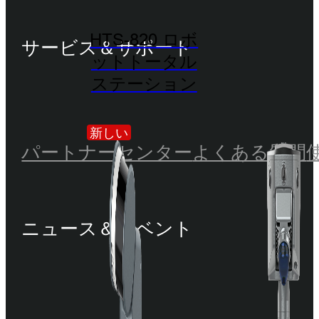
HTS-820 ロボ
サービス＆サポート
ットトータル
ステーション
新しい
パートナーセンター
よくある質問
ニュース＆イベント