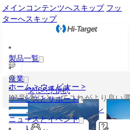
メインコンテンツへスキップ
フッ
ターへスキップ
製品一覧
産業
ホーム >
ウェビナー >
GNSS受信機
パートナーセンター
[録音] 私にとってこれがより良い
サービスとサポート
トータルステーション
ニュースとイベント
LiDAR