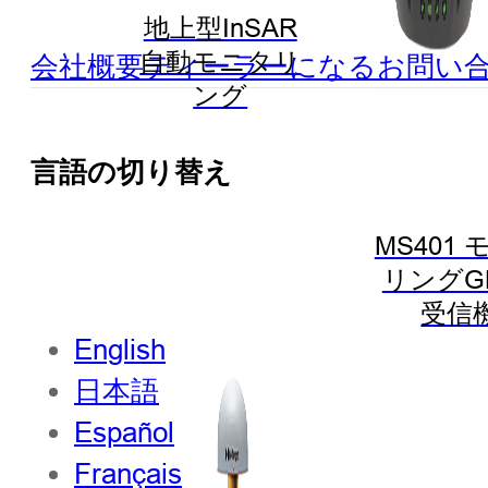
地上型InSAR
自動モニタリ
会社概要
ディーラーになる
お問い
ング
言語の切り替え
MS401
リングG
受信
English
日本語
Español
Français