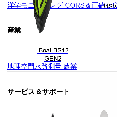
洋学
モニタリング
CORS＆正確な
USV
産業
iBoat BS12
GEN2
地理空間
水路測量
農業
サービス＆サポート