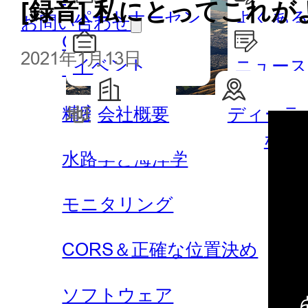
[録音] 私にとってこれ
パートナーセン
よくある
お問い合わせ
GISハンドヘルドとタブレッ
ター
2021年1月13日
イベント
ニュー
ト
精密農業
会社概要
ディーラ
地理空間
水路測
なる
水路学と海洋学
モニタリング
CORS＆正確な位置決め
ソフトウェア