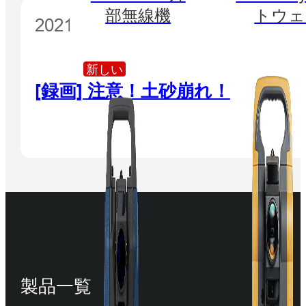
部無線機
トウェ
2021年1月13日
新しい
[録画] 注意！土砂崩れ！
製品一覧