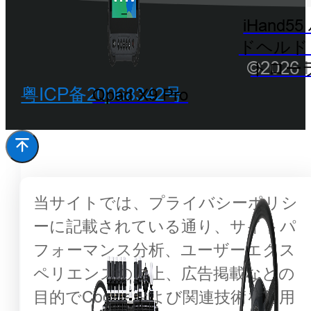
iHand5
ドヘルド
©202
トロー
粤ICP备20068342号
Qpad X9 Pro
当サイトでは、プライバシーポリシ
ーに記載されている通り、サイトパ
フォーマンス分析、ユーザーエクス
ペリエンスの向上、広告掲載などの
目的でCookieおよび関連技術を使用