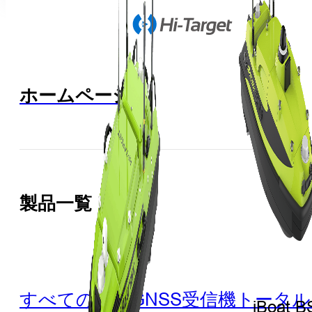
ホームページ
製品一覧
すべての製品
GNSS受信機
トータル
iBoat B