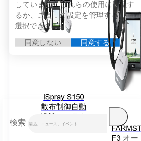
しています。これらの使用に同意す
るか、ご自身の設定を管理するかを
選択できます。
同意しない
同意する
iSpray S150
散布制御自動
操舵システム
検索
FARMST
F3 オ