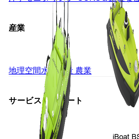
産業
地理空間
水路測量
農業
サービス＆サポート
iBoat B