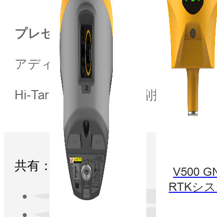
プレゼンター
アディン・リー
Hi-Target International 副技術
共有：
V500 G
RTKシ