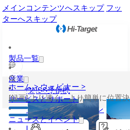
メインコンテンツへスキップ
フッ
ターへスキップ
製品一覧
産業
ホーム >
ウェビナー >
GNSS受信機
パートナーセンター
[録画] より速く、より簡単に位置
サービスとサポート
トータルステーション
ニュースとイベント
LiDAR