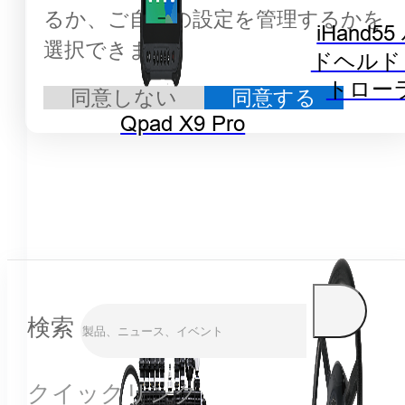
るか、ご自身の設定を管理するかを
iHand5
選択できます。
ドヘルド
トロー
同意しない
同意する
Qpad X9 Pro
検索
クイックリンク