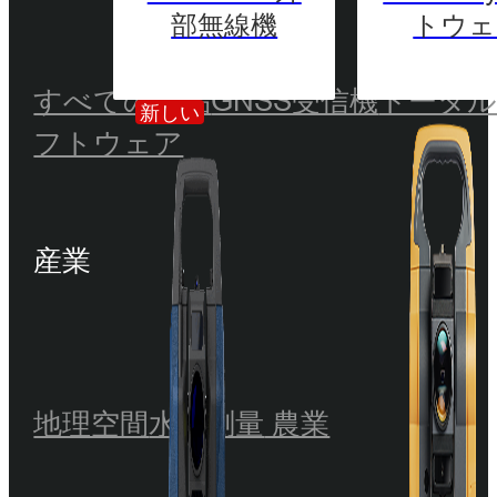
部無線機
トウェ
すべての製品
GNSS受信機
トータ
新しい
フトウェア
産業
地理空間
水路測量
農業