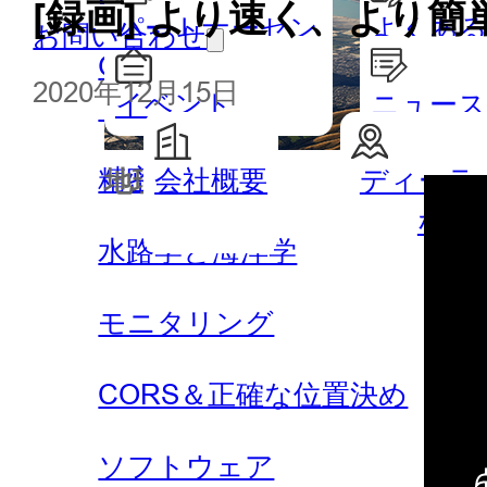
[録画] より速く、より
パートナーセン
よくある
お問い合わせ
GISハンドヘルドとタブレッ
ター
2020年12月15日
イベント
ニュー
ト
精密農業
会社概要
ディーラ
地理空間
水路測
なる
水路学と海洋学
モニタリング
CORS＆正確な位置決め
ソフトウェア