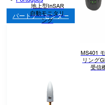
地上型InSAR
自動モニタリ
パートナーセンター
ング
MS401
リングG
受信