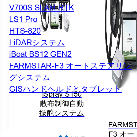
V700S SLAM RTK
LS1 Pro
HTS-820
LiDARシステム
iBoat BS12 GEN2
FARMSTAR-F3 オートステアリン
グシステム
GISハンドヘルドとタブレット
iSpray S150
散布制御自動
操舵システム
FARMST
F3 オ