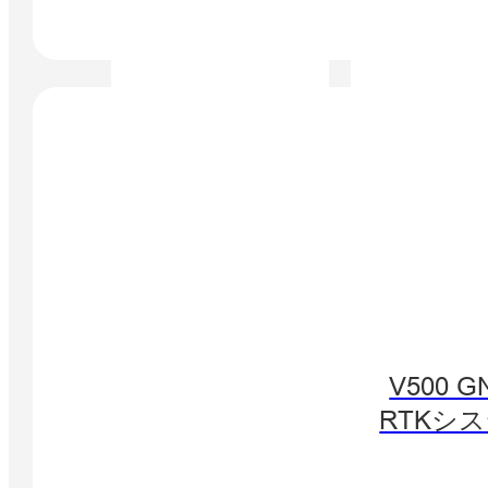
V500 G
RTKシ