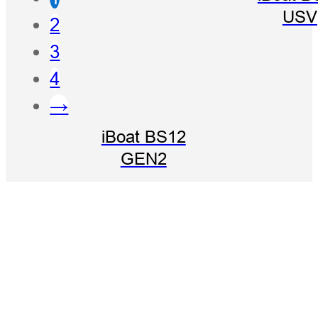
USV
2
3
4
→
iBoat BS12
GEN2