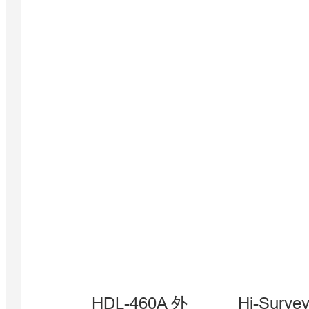
HDL-460A 外
Hi-Surv