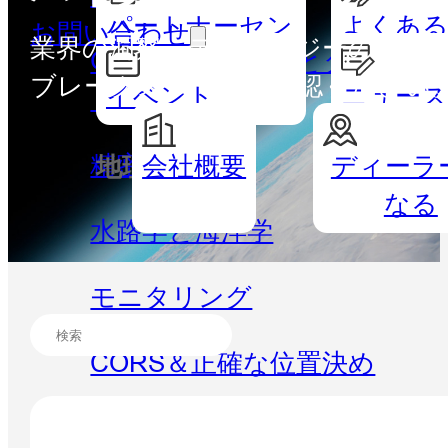
パートナーセン
よくある
お問い合わせ
業界の洞察、テクノロジーの進歩、企
GISハンドヘルドとタブレッ
ター
ブレークスルーをご確認ください
イベント
ニュー
ト
精密農業
会社概要
ディーラ
地理空間
水路測
なる
水路学と海洋学
モニタリング
CORS＆正確な位置決め
ソフトウェア