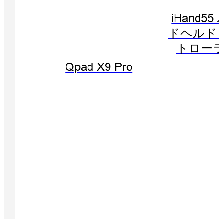
iHand5
ドヘルド
トロー
Qpad X9 Pro