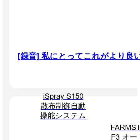
[録音] 私にとってこれがより良
iSpray S150
散布制御自動
操舵システム
FARMST
F3 オ