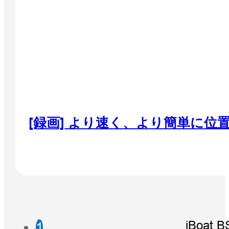
[録画] より速く、より簡単に位
iBoat B
1