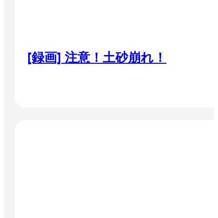
[録画] 注意！土砂崩れ！