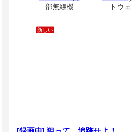
部無線機
トウェ
新しい
[録画中] 狙って、追跡せよ！