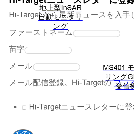
地上型InSAR
Hi-Target から最新ニュースを
自動モニタリ
ング
ファーストネーム
苗字
メール
MS401
リングG
メール配信登録。Hi-Targetの
プラ
受信
Hi-Targetニュースレター
サインアップ